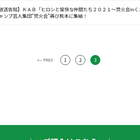
放送告知】ＫＡＢ「ヒロシと愉快な仲間たち２０２１～焚火会in
ャンプ芸人集団"焚火会"再び熊本に集結！
1
2
3
PREV