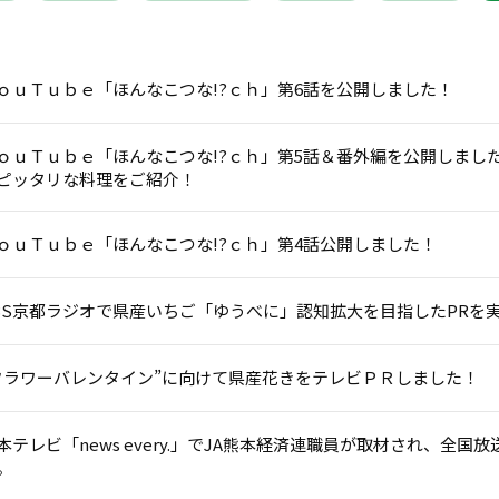
ｏｕＴｕｂｅ「ほんなこつな!?ｃｈ」第6話を公開しました！
ｏｕＴｕｂｅ「ほんなこつな!?ｃｈ」第5話＆番外編を公開しまし
ピッタリな料理をご紹介！
ｏｕＴｕｂｅ「ほんなこつな!?ｃｈ」第4話公開しました！
BS京都ラジオで県産いちご「ゆうべに」認知拡大を目指したPRを
フラワーバレンタイン”に向けて県産花きをテレビＰＲしました！
本テレビ「news every.」でJA熊本経済連職員が取材され、全
。