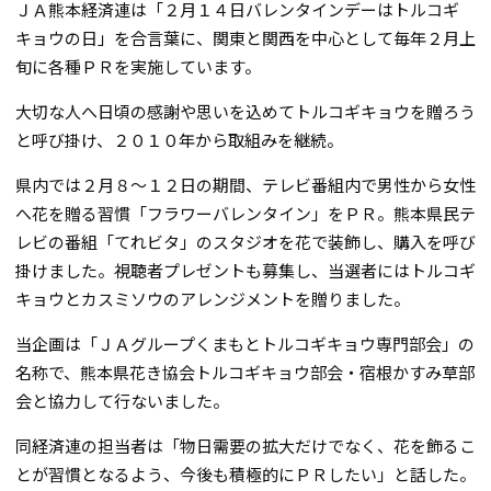
ＪＡ熊本経済連は「２月１４日バレンタインデーはトルコギ
キョウの日」を合言葉に、関東と関西を中心として毎年２月上
旬に各種ＰＲを実施しています。
大切な人へ日頃の感謝や思いを込めてトルコギキョウを贈ろう
と呼び掛け、２０１０年から取組みを継続。
県内では２月８～１２日の期間、テレビ番組内で男性から女性
へ花を贈る習慣「フラワーバレンタイン」をＰＲ。熊本県民テ
レビの番組「てれビタ」のスタジオを花で装飾し、購入を呼び
掛けました。視聴者プレゼントも募集し、当選者にはトルコギ
キョウとカスミソウのアレンジメントを贈りました。
当企画は「ＪＡグループくまもとトルコギキョウ専門部会」の
名称で、熊本県花き協会トルコギキョウ部会・宿根かすみ草部
会と協力して行ないました。
同経済連の担当者は「物日需要の拡大だけでなく、花を飾るこ
とが習慣となるよう、今後も積極的にＰＲしたい」と話した。