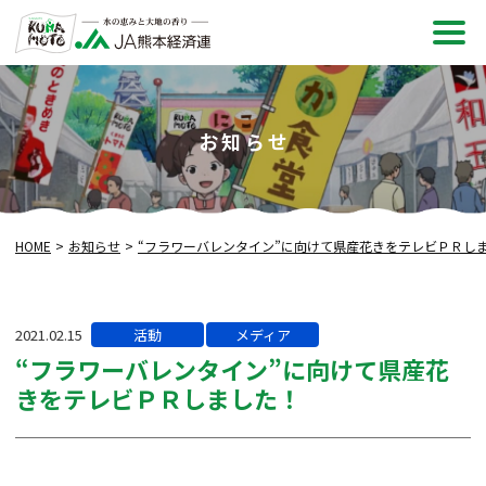
メ
ニュ
お知らせ
HOME
お知らせ
“フラワーバレンタイン”に向けて県産花きをテレビＰＲし
カ
2021.02.15
活動
メディア
テ
“フラワーバレンタイン”に向けて県産花
ゴ
きをテレビＰＲしました！
リー: