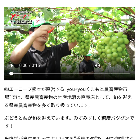
㈱エーコープ熊本が直営する“you+youくまもと農畜産物市
場”では、県産農畜産物の地産地消の直売店として、旬を迎え
る県産農畜産物を多く取り扱っています。
ぶどうと梨が旬を迎えています。みずみずしく糖度バツグンで
す！
当店舗が自信をもってお届けする“季節の旬”を、ぜひ御賞味く