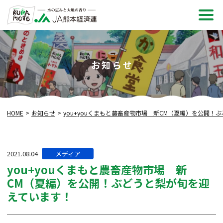
メ
ニュ
お知らせ
HOME
お知らせ
you+youくまもと農畜産物市場 新CM（夏編）を公開！
カ
2021.08.04
メディア
テ
you+youくまもと農畜産物市場 新
ゴ
CM（夏編）を公開！ぶどうと梨が旬を迎
リー:
えています！