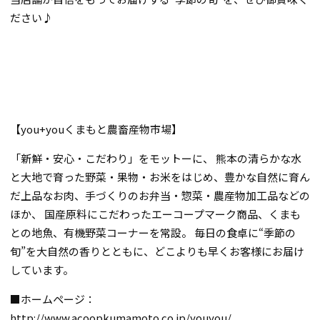
ださい♪
【you+youくまもと農畜産物市場】
「新鮮・安心・こだわり」をモットーに、 熊本の清らかな水
と大地で育った野菜・果物・お米をはじめ、豊かな自然に育ん
だ上品なお肉、手づくりのお弁当・惣菜・農産物加工品などの
ほか、 国産原料にこだわったエーコープマーク商品、くまも
との地魚、有機野菜コーナーを常設。 毎日の食卓に“季節の
旬”を大自然の香りとともに、どこよりも早くお客様にお届け
しています。
■ホームページ：
http://www.acoopkumamoto.co.jp/youyou/