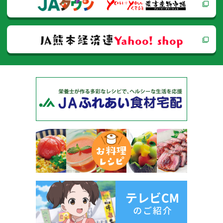
ン
JA熊本経済連
Yahoo! shop