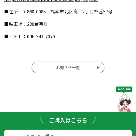
■
住所：〒860-0085 熊本市北区高平2丁目25番57号
■駐車場：230台有り
■ＴＥＬ：096-341-7070
投
お知らせ一覧
稿
ナ
ビ
ゲー
ご購入はこちら
ショ