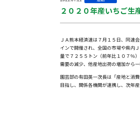
テ
２０２０年産いちご生
ゴ
リー:
ＪＡ熊本経済連は７月１５日、同連会
インで開催され、全国の市場や県内Ｊ
量で７２５５トン（前年比１０７％）
需要の減少、他産地出荷の増加から一
園芸部の有田英一次長は「産地と消費
目指し、関係各機関が連携し、次年産