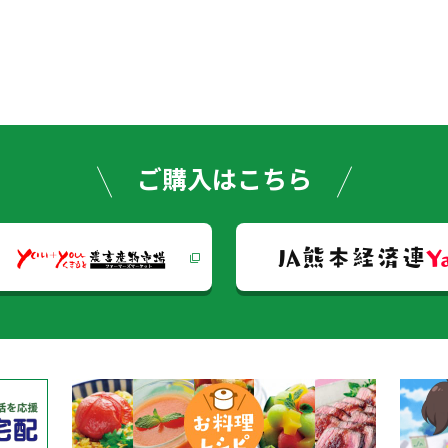
稿
ナ
ビ
ゲー
ご購入はこちら
ショ
JA熊本経済連
Y
ン