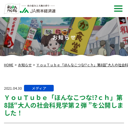
メ
ニュ
お知らせ
HOME
お知らせ
ＹｏｕＴｕｂｅ「ほんなこつな!?ｃｈ」第8話“大人の社会科
カ
2021.04.30
メディア
テ
ＹｏｕＴｕｂｅ「ほんなこつな!?ｃｈ」第
ゴ
8話“大人の社会科見学第２弾​ ”を公開しま
リー:
した！