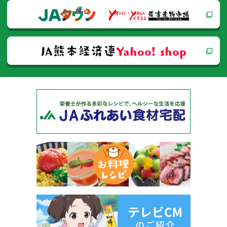
ン
JA熊本経済連
Yahoo! shop