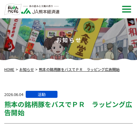
メ
ニュ
お知らせ
HOME
お知らせ
熊本の銘柄豚をバスでＰＲ ラッピング広告開始
カ
2026.06.04
活動
テ
熊本の銘柄豚をバスでＰＲ ラッピング広
ゴ
告開始
リー: