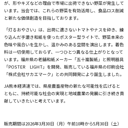
が、形やキズなどの理由で市場に出荷できない野菜が発生して
います。当会では、これらの野菜を有効活用し、食品ロス削減
と新たな価値創造を目指しております。
「灯るおやさい」は、出荷に適さないトマトやナスを砕き、練
り込んだ手漉き和紙を使ったポスター型ライトで、野菜本来の
色味や風合いを生かし、温かみのある空間を演出します。着色
料は一切使用しておらず、一つひとつ異なる仕上がりとなって
います。福井県の老舗和紙メーカー「五十嵐製紙」と照明器具
「POSTER LIGHT」を開発、販売している福井県の印刷会社
「株式会社サカエマーク」との共同開発により誕生しました。
JA熊本経済連では、県産農畜産物の新たな可能性を広げると
ともに、持続可能な社会の実現と地域農業の発展に引き続き貢
献していきたいと考えています。
販売期間は2026年3月30日（月）午前10時から5月30日（土）