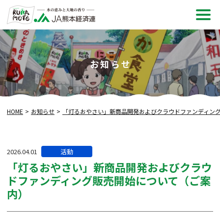
メ
ニュ
お知らせ
HOME
お知らせ
「灯るおやさい」新商品開発およびクラウドファンディン
カ
2026.04.01
活動
テ
「灯るおやさい」新商品開発およびクラウ
ゴ
ドファンディング販売開始について（ご案
リー:
内）