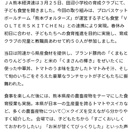
ＪＡ熊本経済連は３月２５日、田迎小学校の育成クラブにて、
子ども食堂を開きました。今回の取り組みは、プロバスケット
ボールチーム「熊本ヴォルターズ」が運営する子ども食堂「Ｖ
ＯＬＴＥＲＳ ＫＩＴＣＨＥＮ」との連携により実現。春休み
初日に合わせ、子どもたちへの食育推進を目的に実施し、育成
クラブの児童と教職員あわせて約５０人が参加しました。
当日は同連から県産食材を提供し、ブランド豚肉の「くまもと
のりんどうポーク」と米の「くまさんの輝き」をぜいたくに
使った中華丼、トマトのうま味を生かしたトマトみそ汁、そし
て旬のいちごをそろえた豪華なランチセットが子どもたちに振
舞われた。
食事を楽しんだ後には、熊本県産の農畜産物をテーマにした食
育授業も実施。本県が日本一の生産量を誇るトマトやスイカな
ど、多くの農畜産物について○×クイズを交えながら分かりや
すく紹介した。 会場では、子どもたちから「すごくおいしく
ておかわりしたい」「お米が甘くてびっくりした」といった声