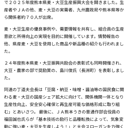
で２０２５年度熊本県麦・大豆生産振興大会を開きました。生
産者やＪＡの他、麦・大豆の実需者、九州農政局や熊本県等か
ら関係者約７０人が出席。
麦・大豆生産の優良事例や、需要情報を共有し、組合員の生産
意欲と所得向上の実現を目的に開催しています。情勢報告の
他、県産麦・大豆を使用した商品や新品種の紹介も行われまし
た。
２４年度熊本県麦・大豆振興共励会の表彰式も同時開催され、
大豆・農家の部で奨励賞の、島川俊氏（長洲町）を表彰しまし
た。
同連の丁道夫会長は「豆腐・納豆・味噌・醤油等の国民食に関
わる麦・大豆の国産シェア拡大に向けて、関係機関一体となり
生産性向上、安全安心確保と再生産可能な価格形成に取り組
む」とあいさつ。 最後に、ＪＡ熊本うきの普通作部会役員の
福田誠也氏らが「基本技術の励行と品種転換によって、気象変
動に強い麦・大豆を生産しよう！」と大会スローガンを力強く