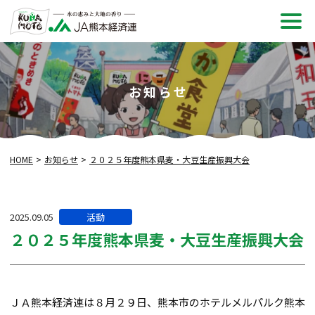
メ
ニュ
お知らせ
HOME
お知らせ
２０２５年度熊本県麦・大豆生産振興大会
カ
2025.09.05
活動
テ
２０２５年度熊本県麦・大豆生産振興大会
ゴ
リー:
ＪＡ熊本経済連は８月２９日、熊本市のホテルメルパルク熊本