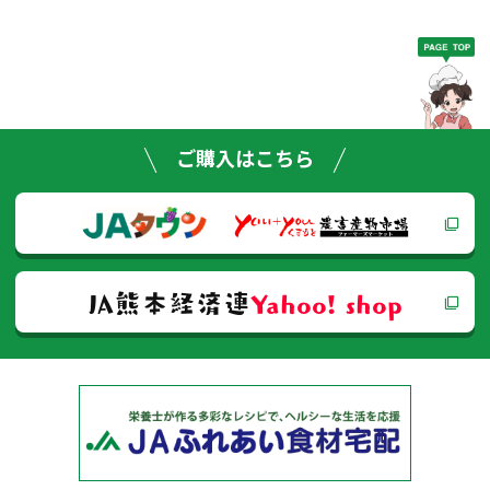
稿
ナ
ビ
ゲー
ご購入はこちら
ショ
ン
JA熊本経済連
Yahoo! shop