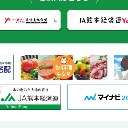
ショ
JA熊本経済連
Y
ン