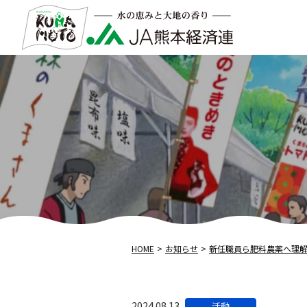
HOME
お知らせ
新任職員ら肥料農薬へ理
カ
2024.08.13
活動