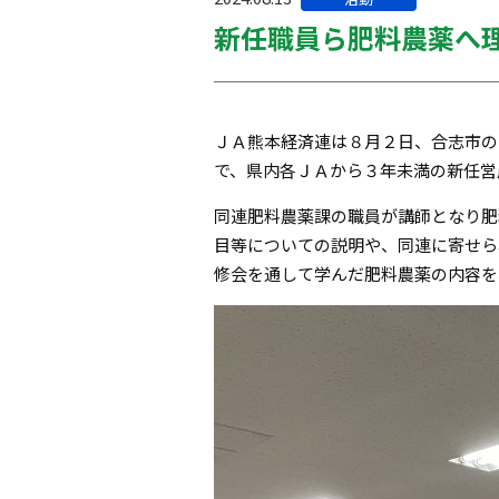
テ
新任職員ら肥料農薬へ
ゴ
リー:
ＪＡ熊本経済連は８月２日、合志市の
で、県内各ＪＡから３年未満の新任営
同連肥料農薬課の職員が講師となり肥
目等についての説明や、同連に寄せら
修会を通して学んだ肥料農薬の内容を