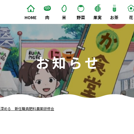
HOME
肉
米
野菜
果実
お茶
花
お知らせ
解深める 新任職員肥料農薬研修会