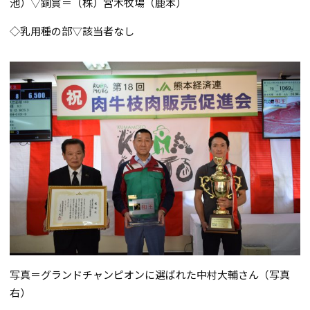
池）▽銅賞＝（株）宮木牧場（鹿本）
◇乳用種の部▽該当者なし
写真＝グランドチャンピオンに選ばれた中村大輔さん（写真
右）