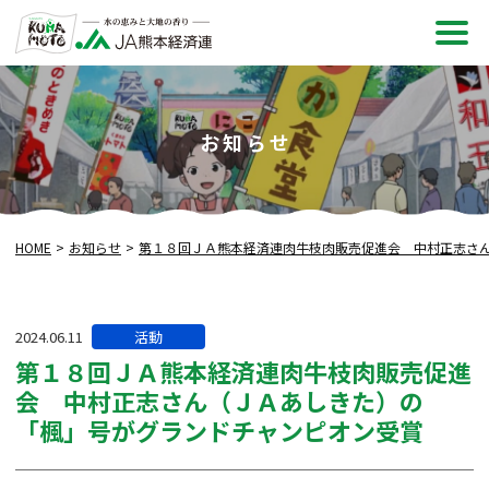
メ
ニュ
お知らせ
HOME
お知らせ
第１８回ＪＡ熊本経済連肉牛枝肉販売促進会 中村正志さ
カ
2024.06.11
活動
テ
第１８回ＪＡ熊本経済連肉牛枝肉販売促進
ゴ
会 中村正志さん（ＪＡあしきた）の
リー:
「楓」号がグランドチャンピオン受賞