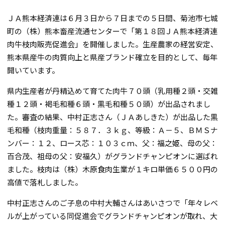
ＪＡ熊本経済連は６月３日から７日までの５日間、菊池市七城
町の（株）熊本畜産流通センターで「第１８回ＪＡ熊本経済連
肉牛枝肉販売促進会」を開催しました。生産農家の経営安定、
熊本県産牛の肉質向上と県産ブランド確立を目的として、毎年
開いています。
県内生産者が丹精込めて育てた肉牛７０頭（乳用種２頭・交雑
種１２頭・褐毛和種６頭・黒毛和種５０頭）が出品されまし
た。審査の結果、中村正志さん（ＪＡあしきた）が出品した黒
毛和種（枝肉重量：５８７．３ｋｇ、等級：Ａ－５、ＢＭＳナ
ンバー：１２、ロース芯：１０３ｃｍ、父：福之姫、母の父：
百合茂、祖母の父：安福久）がグランドチャンピオンに選ばれ
ました。枝肉は（株）木原食肉生業が１キロ単価６５００円の
高値で落札しました。
中村正志さんのご子息の中村大輔さんはあいさつで「年々レベ
ルが上がっている同促進会でグランドチャンピオンが取れ、大