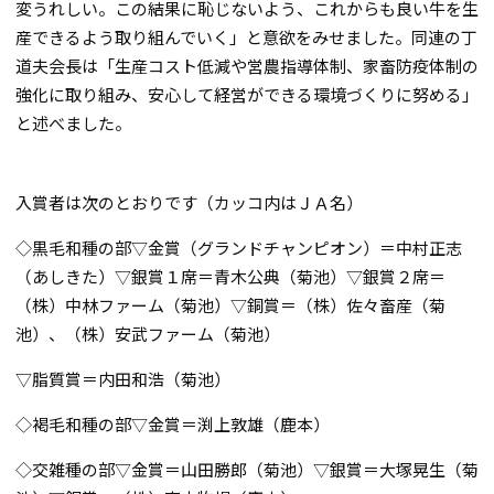
変うれしい。この結果に恥じないよう、これからも良い牛を生
産できるよう取り組んでいく」と意欲をみせました。同連の丁
道夫会長は「生産コスト低減や営農指導体制、家畜防疫体制の
強化に取り組み、安心して経営ができる環境づくりに努める」
と述べました。
入賞者は次のとおりです（カッコ内はＪＡ名）
◇黒毛和種の部▽金賞（グランドチャンピオン）＝中村正志
（あしきた）▽銀賞１席＝青木公典（菊池）▽銀賞２席＝
（株）中林ファーム（菊池）▽銅賞＝（株）佐々畜産（菊
池）、（株）安武ファーム（菊池）
▽脂質賞＝内田和浩（菊池）
◇褐毛和種の部▽金賞＝渕上敦雄（鹿本）
◇交雑種の部▽金賞＝山田勝郎（菊池）▽銀賞＝大塚晃生（菊