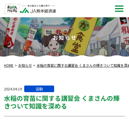
メ
ニュ
お知らせ
HOME
お知らせ
水稲の育苗に関する講習会 くまさんの輝きついて知識を深
カ
2024.04.19
活動
テ
水稲の育苗に関する講習会 くまさんの輝
ゴ
きついて知識を深める
リー: