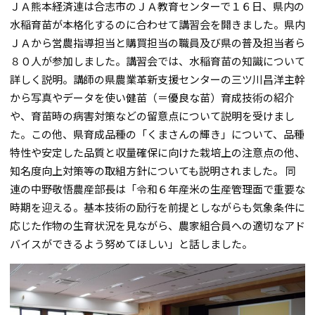
ＪＡ熊本経済連は合志市のＪＡ教育センターで１６日、県内の
水稲育苗が本格化するのに合わせて講習会を開きました。県内
ＪＡから営農指導担当と購買担当の職員及び県の普及担当者ら
８０人が参加しました。講習会では、水稲育苗の知識について
詳しく説明。講師の県農業革新支援センターの三ツ川昌洋主幹
から写真やデータを使い健苗（＝優良な苗）育成技術の紹介
や、育苗時の病害対策などの留意点について説明を受けまし
た。この他、県育成品種の「くまさんの輝き」について、品種
特性や安定した品質と収量確保に向けた栽培上の注意点の他、
知名度向上対策等の取組方針についても説明されました。 同
連の中野敬悟農産部長は「令和６年産米の生産管理面で重要な
時期を迎える。基本技術の励行を前提としながらも気象条件に
応じた作物の生育状況を見ながら、農家組合員への適切なアド
バイスができるよう努めてほしい」と話しました。