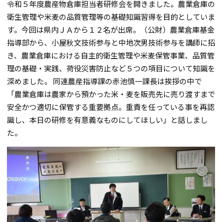
令和５年度農産物倉庫担当者研修会を開きました。農業倉庫の
衛生管理や米麦の品質管理等の基礎知識習得を目的としていま
す。今回は県内ＪＡから１２名が出席。（公財）農業倉庫基金
指導部から、小屋秋文技術参与と中地次男技術参与を講師に招
き、農業倉庫における自主的衛生管理や米麦保管事業、品質管
理の基礎・実践、荷役災害防止など５つの項目について知識を
深めました。 同連農産指導課の赤池慎一課長は挨拶の中で
「農業倉庫は農家から預かった米・麦を販売先に売り渡すまで
安全かつ適切に保管する重要拠点。重責を任っている事を再認
識し、本日の研修を有意義なものにしてほしい」と話しまし
た。