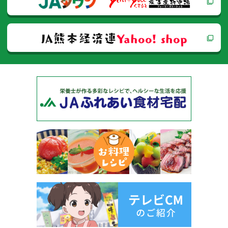
ン
JA熊本経済連
Yahoo! shop