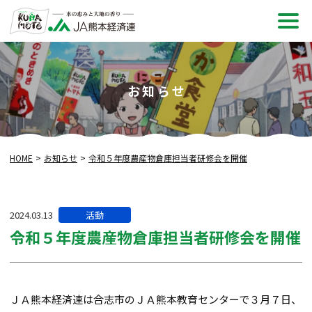
メ
ニュ
お知らせ
HOME
お知らせ
令和５年度農産物倉庫担当者研修会を開催
カ
2024.03.13
活動
テ
令和５年度農産物倉庫担当者研修会を開催
ゴ
リー:
ＪＡ熊本経済連は合志市のＪＡ熊本教育センターで３月７日、