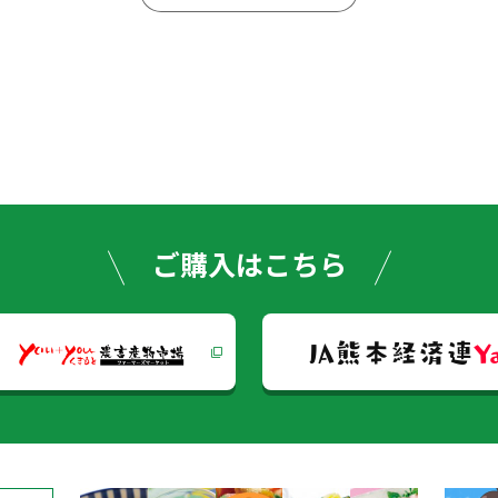
投
稿
ナ
ビ
ゲー
ご購入はこちら
ショ
JA熊本経済連
Y
ン