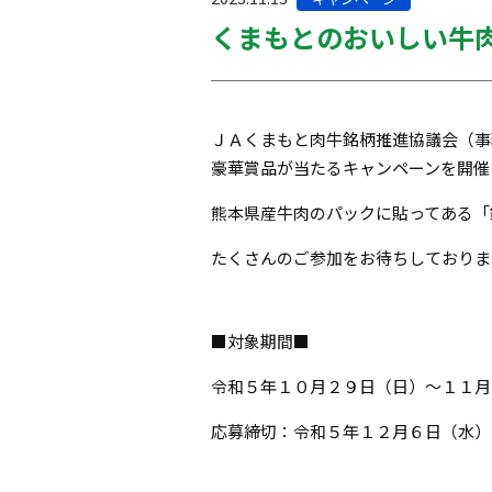
テ
くまもとのおいしい牛
ゴ
リー:
ＪＡくまもと肉牛銘柄推進協議会（事
豪華賞品が当たるキャンペーンを開催
熊本県産牛肉のパックに貼ってある「
たくさんのご参加をお待ちしておりま
■対象期間■
令和５年１０月２９日（日）～１１月
応募締切：令和５年１２月６日（水）