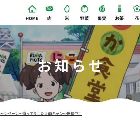
HOME
肉
米
野菜
果実
お茶
花
お知らせ
ャンペーン～待ってました＃肉キャン～開催中！