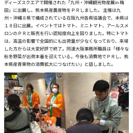
ディーズスクエアで開催された「九州・沖縄観光物産展in 梅
田」に出展し、熊本県産農産物をＰＲしました。 主催は九
州・沖縄８県で構成されている在阪九州各県協議会で、本県は
１８日に出展。イベントではトマト、ミニトマト、アールスメ
ロンのＰＲと販売を行い認知度向上を図りました。特にトマト
は、高温の影響で全国的にも出荷量が少なくなっており、来場
した方からは大変好評で終了。同連大阪事務所職員は「様々な
秋冬野菜が出荷本番を迎えている。今後も消費地でＰＲし、熊
本県産青果物の消費拡大につなげたい」と話しました。