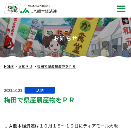
メ
ニュ
お知らせ
HOME
お知らせ
梅田で県産農産物をＰＲ
カ
2023.10.23
活動
テ
梅田で県産農産物をＰＲ
ゴ
リー:
ＪＡ熊本経済連は１０月１８～１９日にディアモール大阪