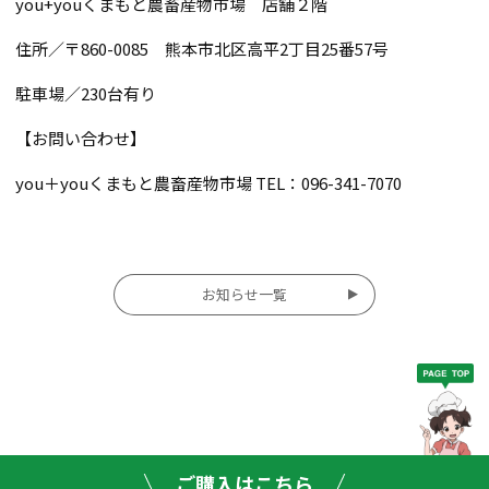
you+youくまもと農畜産物市場 店舗２階
住所／〒860-0085 熊本市北区高平2丁目25番57号
駐車場／230台有り
【お問い合わせ】
you＋youくまもと農畜産物市場 TEL：096-341-7070
投
お知らせ一覧
稿
ナ
ビ
ゲー
ご購入はこちら