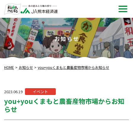
メ
ニュ
お知らせ
HOME
お知らせ
you+youくまもと農畜産物市場からお知らせ
カ
2023.06.19
イベント
テ
you+youくまもと農畜産物市場からお知
ゴ
らせ
リー: