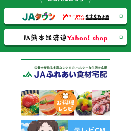
ショ
ン
JA熊本経済連
Yahoo! shop