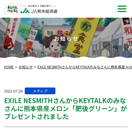
メ
ニュ
お知らせ
HOME
お知らせ
EXILE NESMITHさんからKEYTALKのみなさんに熊本
カ
2022.07.28
メディア
テ
EXILE NESMITHさんからKEYTALKのみな
ゴ
さんに熊本県産メロン「肥後グリーン」が
リー:
プレゼントされました