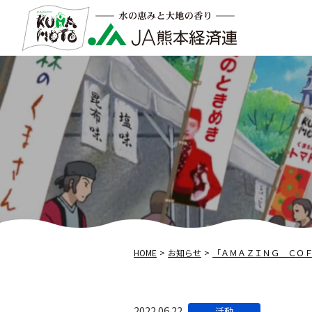
HOME
お知らせ
「ＡＭＡＺＩＮＧ ＣＯ
カ
2022.06.22
活動