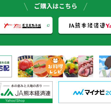
ゲー
ご購入はこちら
ショ
JA熊本経済連
Y
ン