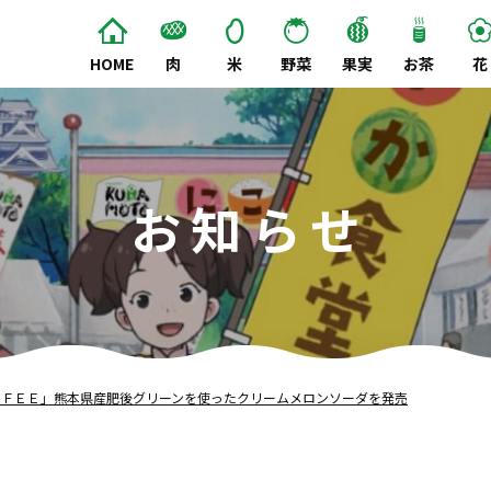
HOME
肉
米
野菜
果実
お茶
花
お知らせ
ＦＦＥＥ」熊本県産肥後グリーンを使ったクリームメロンソーダを発売