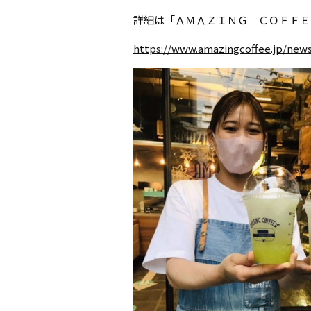
詳細は「ＡＭＡＺＩＮＧ ＣＯＦＦＥ
https://www.amazingcoffee.jp/news