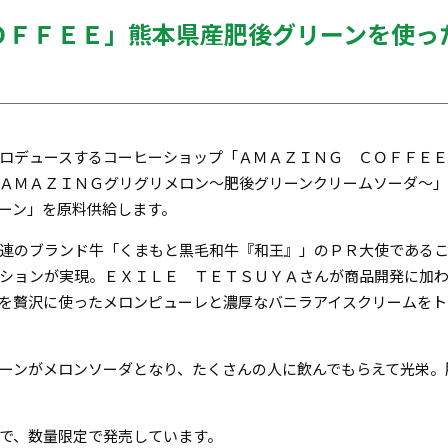
ＯＦＦＥＥ」熊本県産肥後グリーンを使っ
ロデュースするコーヒーショップ「ＡＭＡＺＩＮＧ ＣＯＦＦＥ
ＡＭＡＺＩＮＧグリグリメロン～肥後グリーンクリームソーダ～
ーン」を原料供給します。
連のブランド牛「くまもと黒毛和牛『和王』」のＰＲ大使である
ションが実現。ＥＸＩＬＥ ＴＥＴＳＵＹＡさんが商品開発に加
を贅沢に使ったメロンピューレと濃厚なバニラアイスクリームをト
ーンがメロンソーダとなり、たくさんの人に飲んでもらえて光栄。
で、数量限定で発売しています。