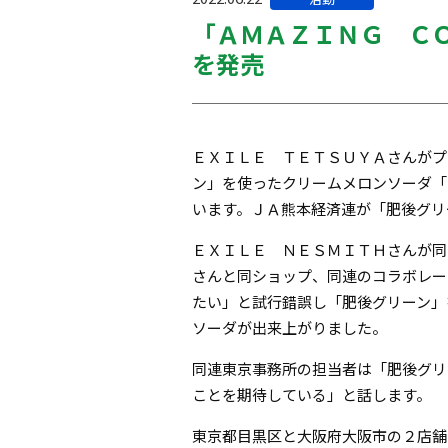
テ
「ＡＭＡＺＩＮＧ Ｃ
ゴ
を発売
リー:
ＥＸＩＬＥ ＴＥＴＳＵＹＡさんがプ
ン」を使ったクリームメロンソーダ「
います。ＪＡ熊本経済連が「肥後グリ
ＥＸＩＬＥ ＮＥＳＭＩＴＨさんが同
さんと同ショップ、同連のコラボレー
たい」と試行錯誤し「肥後グリーン」
ソーダが出来上がりました。
同連東京事務所の担当者は「肥後グリ
ことを期待している」と話します。
東京都目黒区と大阪府大阪市の２店舗