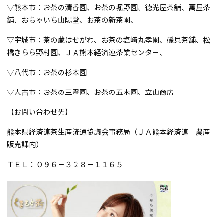
▽熊本市：お茶の清香園、お茶の堀野園、徳光屋茶舗、萬屋茶
舗、おちゃいち山陽堂、お茶の新茶園、
▽宇城市：茶の蔵はせがわ、お茶の塩﨑丸孝園、磯貝茶舗、松
橋きらら野村園、ＪＡ熊本経済連茶業センター、
▽八代市：お茶の杉本園
▽人吉市：お茶の三翠園、お茶の五木園、立山商店
【お問い合わせ先】
熊本県経済連茶生産流通協議会事務局（ＪＡ熊本経済連 農産
販売課内）
ＴＥＬ：０９６－３２８－１１６５