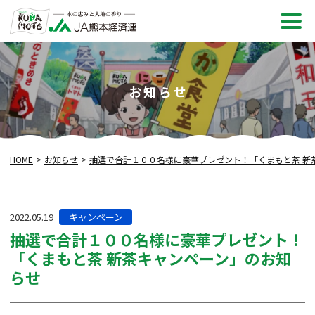
メ
ニュ
お知らせ
HOME
お知らせ
抽選で合計１００名様に豪華プレゼント！「くまもと茶 新
カ
2022.05.19
キャンペーン
テ
抽選で合計１００名様に豪華プレゼント！
ゴ
「くまもと茶 新茶キャンペーン」のお知
リー:
らせ