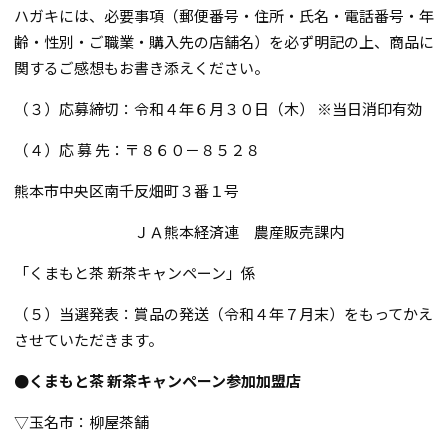
ハガキには、必要事項（郵便番号・住所・氏名・電話番号・年
齢・性別・ご職業・購入先の店舗名）を必ず明記の上、商品に
関するご感想もお書き添えください。
（３）応募締切：令和４年６月３０日（木） ※当日消印有効
（４）応 募 先：〒８６０－８５２８
熊本市中央区南千反畑町３番１号
ＪＡ熊本経済連 農産販売課内
「くまもと茶 新茶キャンペーン」係
（５）当選発表：賞品の発送（令和４年７月末）をもってかえ
させていただきます。
●くまもと茶
新茶キャンペーン参加加盟店
▽玉名市：柳屋茶舗