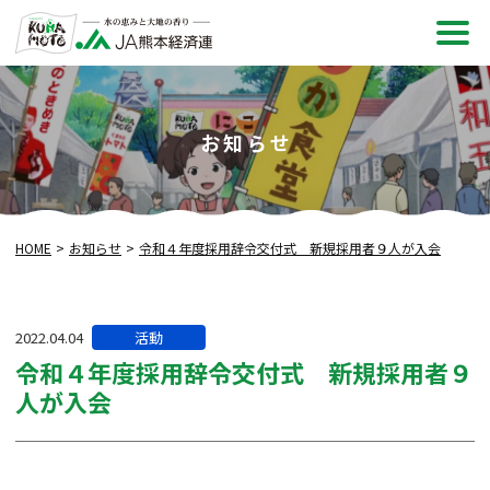
メ
ニュ
お知らせ
HOME
お知らせ
令和４年度採用辞令交付式 新規採用者９人が入会
カ
2022.04.04
活動
テ
令和４年度採用辞令交付式 新規採用者９
ゴ
人が入会
リー: