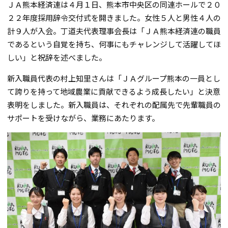
ＪＡ熊本経済連は４月１日、熊本市中央区の同連ホールで２０
２２年度採用辞令交付式を開きました。女性５人と男性４人の
計９人が入会。丁道夫代表理事会長は「ＪＡ熊本経済連の職員
であるという自覚を持ち、何事にもチャレンジして活躍してほ
しい」と祝辞を述べました。
新入職員代表の村上知里さんは「ＪＡグループ熊本の一員とし
て誇りを持って地域農業に貢献できるよう成長したい」と決意
表明をしました。新入職員は、それぞれの配属先で先輩職員の
サポートを受けながら、業務にあたります。