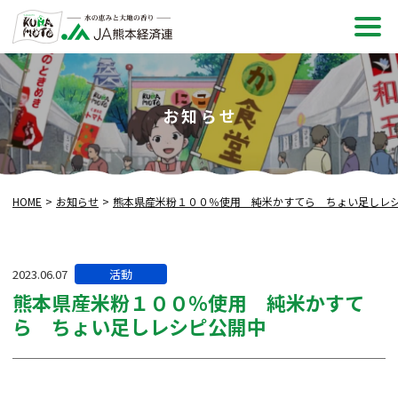
メ
ニュ
お知らせ
HOME
お知らせ
熊本県産米粉１００％使用 純米かすてら ちょい足しレ
カ
2023.06.07
活動
テ
熊本県産米粉１００％使用 純米かすて
ゴ
ら ちょい足しレシピ公開中
リー: