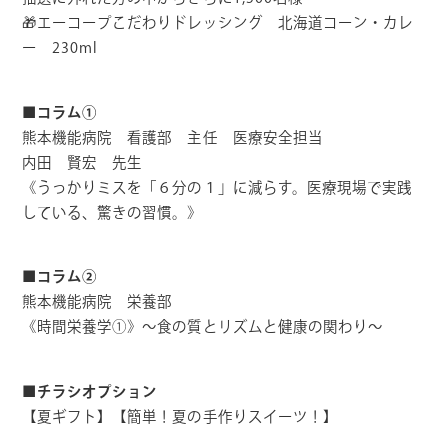
🎁エーコープこだわりドレッシング 北海道コーン・カレ
ー 230ml
■コラム①
熊本機能病院 看護部 主任 医療安全担当
内田 賢宏 先生
《うっかりミスを「６分の１」に減らす。医療現場で実践
している、驚きの習慣。》
■コラム②
熊本機能病院 栄養部
《時間栄養学①》～食の質とリズムと健康の関わり～
■チラシオプション
【夏ギフト】【簡単！夏の手作りスイーツ！】