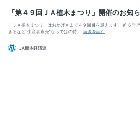
「第４９回ＪＡ植木まつり」開催のお知
「ＪＡ植木まつり」はおかげさまで４９回目を迎えます。 約６千
「第
きるなど“生産者直売”ならではの特 …
続きを読む
４
９
JA熊本経済連
回
Ｊ
Ａ
植
木
ま
つ
り」
開
催
の
お
知
ら